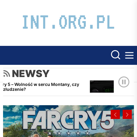
Skip
to
int.
the
content
NEWSY
5 – Wolność w sercu Montany, czy
Jak połączyć 
udzenie?
samochodow
giczny
Technologiczny
PORADNIKI