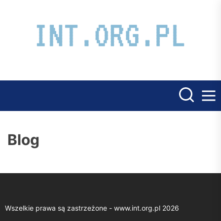
Skip
to
the
int.
content
Blog
Wszelkie prawa są zastrzeżone -
www.int.org.pl
2026